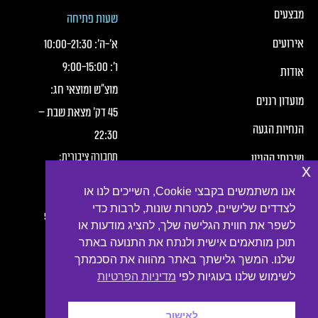
כותרת תחתונה של העמוד
כותרת תחונה של העמוד עם קישורי תפריט
מבצעים
שעות פתיחה
אירועים
א׳-ה׳:
21:30
-
10:00
ו׳:
15:00
-
9:00
אודות
מוצ"ש ומוצאי חג:
מועדון רננים
45 דק' מצאת שבת –
הנחיות הגעה
22:30
תחבורה ציבורית:
שירותי הקניון
x
חברת מטרופולין,
תנאי שימוש
אנו משתמשים בקבצי Cookie, השייכים לנו או
קווים:
לצדדים שלישיים, למטרות שונות, לרבות כדי
הצהרת פרטיות
2, 3, 4, 6, 7, 10, 16, 54
לשפר את חווית הגלישה שלך, להציג מודעות או
תוכן מותאמים אישית ולנתח את התנועה באתר
נגישות
שלנו. המשך גלישתך באתר מהווה את הסכמתך
צור קשר
לשימוש שלנו בעוגיות לפי
מדיניות הפרטיות
לאישור