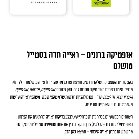
אופטיקה ברננים – ראייה חדה בסטייל
מושלם
בקטגוריית האופטיקה של קניון רננים תמצאו את כל מה שצריך לראייה מושלמת – לצד לוק
מדויק. מיטב רשתות האופטיקה מחכות לכם: סאן גלאסס,
אופטיקנה, אירוקה, אופטיקה
הלפרין, קרולינה למקה
ועוד – עם קולקציות חדשות של משקפי שמש, משקפי ראייה ועדשות
מגע ממותגים בינלאומיים מובילים.
הצוותים המקצועיים בכל חנות ישמחו לייעץ, לבצע בדיקות ראייה ולהתאים את הפתרון
האופטימלי עבורכם – לכל גיל, צורך ותקציב. בין אם אתם מחפשים סטייל יומיומי, הגנה
מהשמש או פתרון ראייה איכותי – תמצאו כאן הכל.