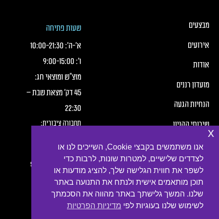
כותרת תחתונה של העמוד
כותרת תחונה של העמוד עם קישורי תפריט
מבצעים
שעות פתיחה
אירועים
א׳-ה׳:
21:30
-
10:00
ו׳:
15:00
-
9:00
אודות
מוצ"ש ומוצאי חג:
מועדון רננים
45 דק' מצאת שבת –
הנחיות הגעה
22:30
תחבורה ציבורית:
שירותי הקניון
x
חברת מטרופולין,
תנאי שימוש
אנו משתמשים בקבצי Cookie, השייכים לנו או
קווים:
לצדדים שלישיים, למטרות שונות, לרבות כדי
הצהרת פרטיות
2, 3, 4, 6, 7, 10, 16, 54
לשפר את חווית הגלישה שלך, להציג מודעות או
תוכן מותאמים אישית ולנתח את התנועה באתר
נגישות
שלנו. המשך גלישתך באתר מהווה את הסכמתך
צור קשר
לשימוש שלנו בעוגיות לפי
מדיניות הפרטיות