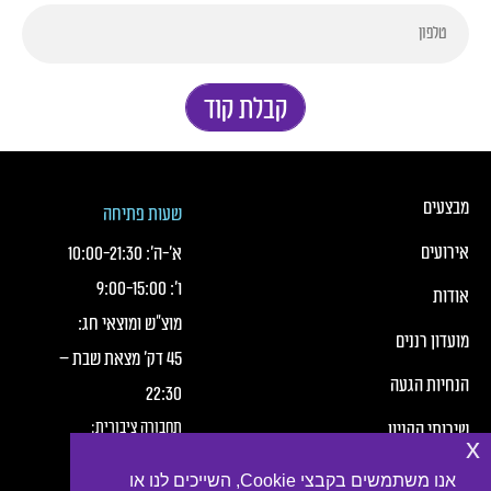
קבלת קוד
כותרת תחתונה של העמוד
כותרת תחונה של העמוד עם קישורי תפריט
מבצעים
שעות פתיחה
אירועים
א׳-ה׳:
21:30
-
10:00
ו׳:
15:00
-
9:00
אודות
מוצ"ש ומוצאי חג:
מועדון רננים
45 דק' מצאת שבת –
הנחיות הגעה
22:30
תחבורה ציבורית:
שירותי הקניון
x
חברת מטרופולין,
תנאי שימוש
אנו משתמשים בקבצי Cookie, השייכים לנו או
קווים: