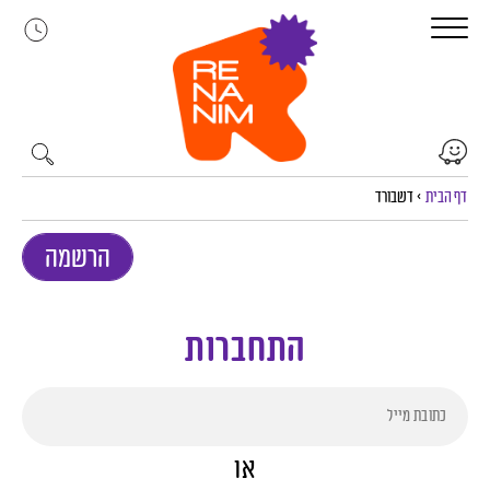
לג
תוכן
דף הבית
>
דשבורד
הרשמה
התחברות
או