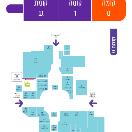
קומה
קומה
קומת
0
1
גג