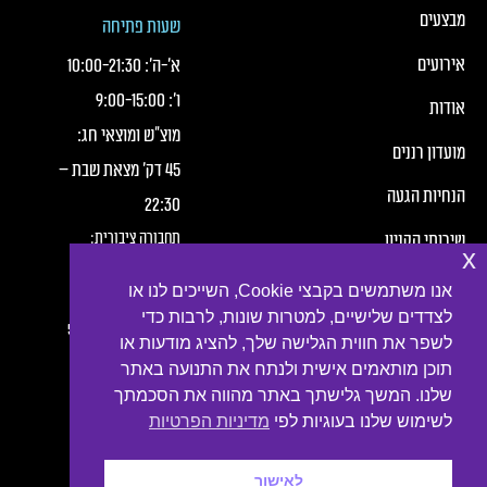
כותרת תחתונה של העמוד
כותרת תחונה של העמוד עם קישורי תפריט
מבצעים
שעות פתיחה
אירועים
א׳-ה׳:
21:30
-
10:00
ו׳:
15:00
-
9:00
אודות
מוצ"ש ומוצאי חג:
מועדון רננים
45 דק' מצאת שבת –
הנחיות הגעה
22:30
תחבורה ציבורית:
שירותי הקניון
x
חברת מטרופולין,
תנאי שימוש
אנו משתמשים בקבצי Cookie, השייכים לנו או
קווים:
לצדדים שלישיים, למטרות שונות, לרבות כדי
הצהרת פרטיות
2, 3, 4, 6, 7, 10, 16, 54
לשפר את חווית הגלישה שלך, להציג מודעות או
תוכן מותאמים אישית ולנתח את התנועה באתר
נגישות
שלנו. המשך גלישתך באתר מהווה את הסכמתך
צור קשר
לשימוש שלנו בעוגיות לפי
מדיניות הפרטיות
לאישור