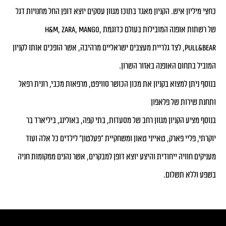
כחצי מיליון איש. הקניון מאגד בתוכו מגוון עסקים יוצא דופן החל מחנויות דגל
של רשתות אופנה המובילות בעולם כדוגמת H&M, ZARA, MANGO,
PULL&BEAR, לצד גלריית מעצבים ישראליים מרהיבה, אשר הופכים אותו לקניון
המוביל בתחום האופנה באזור השרון.
בנוסף ניתן למצוא בקניון את מכון הכושר סוויפט, מרפאות מכבי, רונית רפאל
ותחנת שירות של פלאפון
בנוסף מציע הקניון מגוון רחב של מסעדות, בתי קפה, באולינג, ביליארד בר
יוקרתי, פליי פארק, טאייני טאון ומשחקיית “פעלטון” לילדים כל אלה ועוד
מעניקים חוויה ייחודית והיצע יוצא דופן למבקרים, אשר נהנים ממקומות חניה
בשפע וללא תשלום.