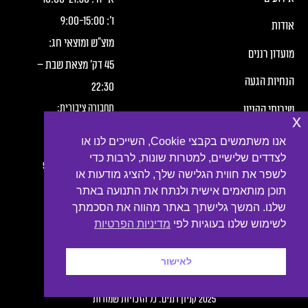
ו׳:
15:00
-
9:00
אודות
מוצ"ש ומוצאי חג:
מועדון רננים
45 דק' מצאת שבת –
הנחיות הגעה
22:30
תחבורה ציבורית:
שירותי הקניון
x
חברת מטרופולין,
תנאי שימוש
אנו משתמשים בקבצי Cookie, השייכים לנו או
קווים:
לצדדים שלישיים, למטרות שונות, לרבות כדי
הצהרת פרטיות
2, 3, 4, 6, 7, 10, 16, 54
לשפר את חווית הגלישה שלך, להציג מודעות או
תוכן מותאמים אישית ולנתח את התנועה באתר
נגישות
שלנו. המשך גלישתך באתר מהווה את הסכמתך
צור קשר
לשימוש שלנו בעוגיות לפי
מדיניות הפרטיות
לאישור
קטע תחתון עם קישורים לרשתות חברתיות
Developed by
Digiproduct Digital Solutions LTD
2025 קניון רננים. כל הזכויות שמורות