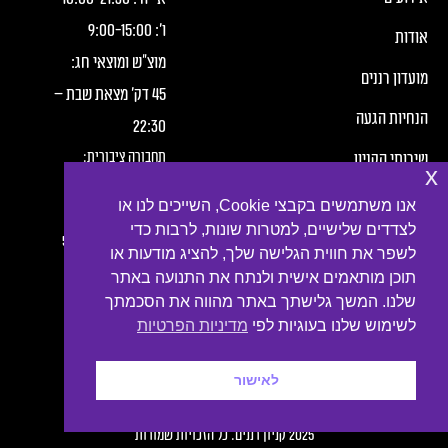
ו׳:
15:00
-
9:00
אודות
מוצ"ש ומוצאי חג:
מועדון רננים
45 דק' מצאת שבת –
הנחיות הגעה
22:30
תחבורה ציבורית:
שירותי הקניון
x
חברת מטרופולין,
תנאי שימוש
אנו משתמשים בקבצי Cookie, השייכים לנו או
קווים:
לצדדים שלישיים, למטרות שונות, לרבות כדי
הצהרת פרטיות
2, 3, 4, 6, 7, 10, 16, 54
לשפר את חווית הגלישה שלך, להציג מודעות או
תוכן מותאמים אישית ולנתח את התנועה באתר
נגישות
שלנו. המשך גלישתך באתר מהווה את הסכמתך
צור קשר
לשימוש שלנו בעוגיות לפי
מדיניות הפרטיות
לאישור
קטע תחתון עם קישורים לרשתות חברתיות
Developed by
Digiproduct Digital Solutions LTD
2025 קניון רננים. כל הזכויות שמורות