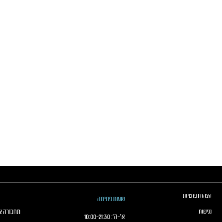
הצהרת פרטיות
שעות פתיחה
תחבורה צי
נגישות
א׳-ה׳:
21:30
-
10:00