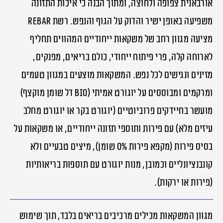
אורבאנית צפופה ולחוצה, ומתוך הבנה כי איכות התזונה
משפיעה באופן ישיר והדוק על הגוף והנפש. רשת rebar
מציעה מגוון רחב של משקאות ייחודיים המהווים תחליף
לארוחה קלה, פרי פיתוח ייחודי, כולם בריאים, מפנקים,
מזינים ונגישים לכל נפש. המשקאות מוצעים במגוון טעמים
ומרקמים ומבוססים על יוגורט אמיתי (Bio דל שומן מוקצף)
מועשר בחיידקים פרוביוטיים (יוגורט בקר או יוגורט מחלב
עיזים מלא) עם פירות ותוספי תזונה ייחודיים, או משקאות על
בסיס פירות (מקפא פירות 0% שומן), מיצים טבעיים ולא
קונבנציונליים וכמובן, מנות יוגורט עם תוספות בריאותיות
(פירות או ירקות).
מגוון המשקאות מכילים מרכיבים בריאים בלבד, תוך שימוש