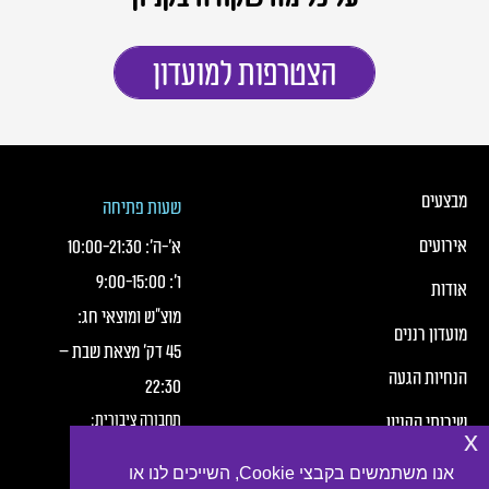
הצטרפות למועדון
כותרת תחתונה של העמוד
כותרת תחונה של העמוד עם קישורי תפריט
מבצעים
שעות פתיחה
אירועים
א׳-ה׳:
21:30
-
10:00
ו׳:
15:00
-
9:00
אודות
מוצ"ש ומוצאי חג:
מועדון רננים
45 דק' מצאת שבת –
הנחיות הגעה
22:30
תחבורה ציבורית:
שירותי הקניון
x
חברת מטרופולין,
תנאי שימוש
אנו משתמשים בקבצי Cookie, השייכים לנו או
קווים: