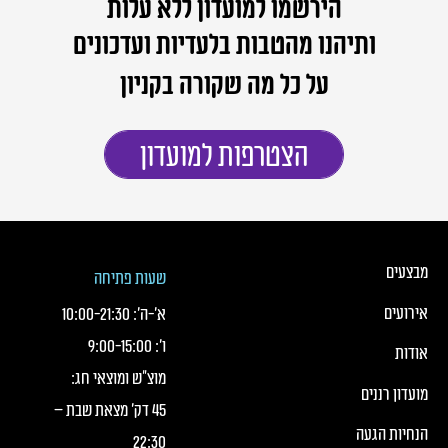
הירשמו למועדון ללא עלות
ותיהנו מהטבות בלעדיות ועדכונים
על כל מה שקורה בקניון
הצטרפות למועדון
כותרת תחתונה של העמוד
כותרת תחונה של העמוד עם קישורי תפריט
מבצעים
שעות פתיחה
אירועים
א׳-ה׳:
21:30
-
10:00
ו׳:
15:00
-
9:00
אודות
מוצ"ש ומוצאי חג:
מועדון רננים
45 דק' מצאת שבת –
הנחיות הגעה
22:30