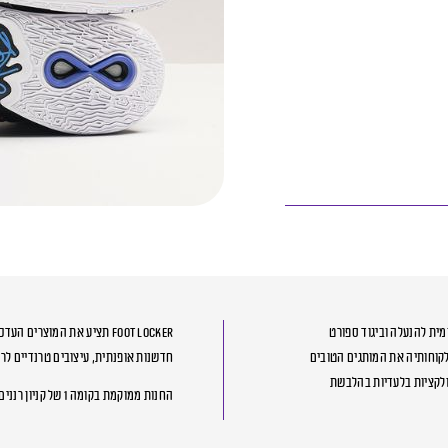
נלאומית להנעלה וביגוד ספורט
Foot Locker תציע את המוצר
 ידועה כרשת המציעה ללקוחותיה את המותגים הטובים
חדשנות אופנתית, עיצובים טרנדיים לרבו
ון: Asics, Vans, New balance, Puma, Adidas, Nike וקולקציות בלעדיות בהלבשת
החנות ממוקמת בקומה 1 של קניון רננים ברעננה.