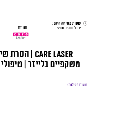
לג
תוכן
דף הבית
>
חנויות
>
Care Laser | הסרת שיער | הסרת משקפיים בלייזר | טיפולי אנטיאייג’ינג
שעות פתיחה היום:
חנויות
יום ו׳
15:00
-
9:00
Care Laser | הס
משקפיים בלייזר | טיפולי 
שעות פעילות: