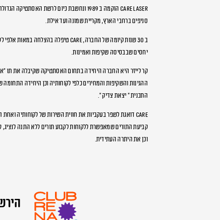
סניפים ברחבי הארץ, מקריית שמונה ועד אילת.
ב 30 שנות קיומה של החברה, care טיפלה בהצלחה
יחסים שבבסיסה שקיפות ואמינות.
קר לייזר היא החברה היחידה בתחום האסתטיקה שקיבלה את תו “אמ
ההגינות והשקיפות והמחירים כלפי לקוחותיה וכן היחידה התחומה ש
התכנית ” יצאת צדיק “.
CARE דואגת לשפר בעקביות את חווית השירות של לקוחותיה ואחת 
קביעת התורים שמאפשרת ללקוחות לקבוע תורים ללא התנה לנציג, ל
וכן את היתרה העתידית.
הירשמ