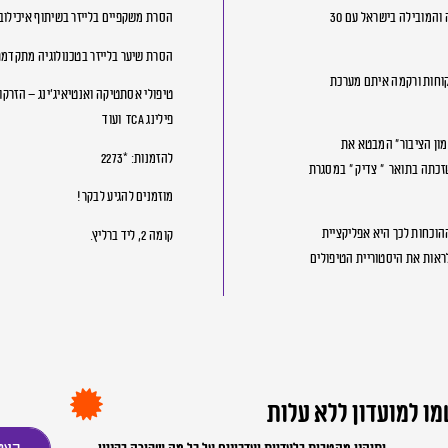
CARE LASER הוקמה ב 1989 ונחשבת כיום לרשת האסתטיקה הגדולה והמובילה בישראל עם 30
הסרת משקפיים בלייזר בשיתוף איכילוב
הסרת שיער בלייזר בטכנולוגיה מתקדמת 
 במאות אלפי לקוחות ורקמה איתם מערכת
טיפולי אסתטיקה ואנטיאיג’ינג – הזרקו
פילינג TCA ועוד
ון הציבור” המבטא את
להזמנות: *2273
זכתה בתואר ” צדיק ” במסגרת
מוזמנים להגיע לבקר!
ההוכחות לכך היא אפליקציית
קומה 2, ליד ברליץ.
ראות את היסטוריית הטיפולים
ו למועדון ללא עלות