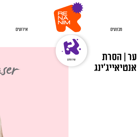
מבצעים
אירועים
רת שיער | הסרת
שירותים
אנטיאייג’ינג