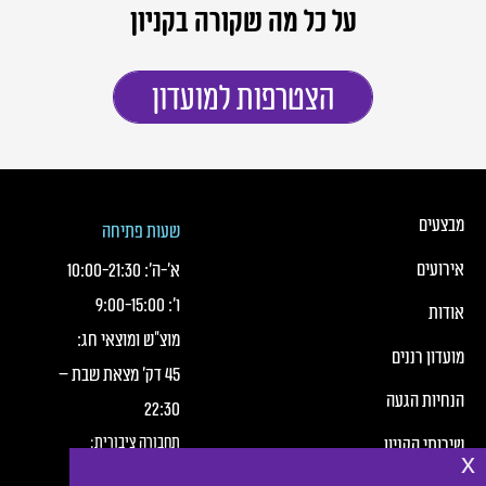
על כל מה שקורה בקניון
הצטרפות למועדון
כותרת תחתונה של העמוד
כותרת תחונה של העמוד עם קישורי תפריט
מבצעים
שעות פתיחה
אירועים
א׳-ה׳:
21:30
-
10:00
ו׳:
15:00
-
9:00
אודות
מוצ"ש ומוצאי חג:
מועדון רננים
45 דק' מצאת שבת –
הנחיות הגעה
22:30
תחבורה ציבורית:
שירותי הקניון
x
חברת מטרופולין,