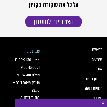
על כל מה שקורה בקניון
הצטרפות למועדון
כותרת תחתונה של העמוד
כותרת תחונה של העמוד עם קישורי תפריט
מבצעים
שעות פתיחה
אירועים
א׳-ה׳:
21:30
-
10:00
ו׳:
15:00
-
9:00
אודות
מוצ"ש ומוצאי חג:
מועדון רננים
45 דק' מצאת שבת –
הנחיות הגעה
22:30
תחבורה ציבורית:
שירותי הקניון
x
חברת מטרופולין,