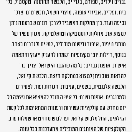
גברים וילדים, ספורט, בגדי ים, הלבשה תחתונה, טקסטיל, כלי
בית, נעליים, אביזרי אופנה, מוצרי חשמל, תכשיטים, צרכי
נסיעה ועוד. בין מחלקות המשביר לצרכן רננים שברעננה ניתן
למצוא את: מחלקת קוסמטיקה וטואלטיקה: מגוון עשיר של
מותגי טיפוח, איפור ובישום מובילים, לנשים ולגברים כאחד.
בנוסף, דיילות יופי מקצועיות ישמחו להעניק ייעוץ והתאמה
אישית. אופנת גברים: כל מה שהגבר הישראלי צריך כדי
להראות טוב ניתן למצוא במחלקה הזאת. הלבשת קז’ואל,
הלבשה אלגנטית, בשמים, עניבות, חגורות ועוד. לצעירים
ולמבוגרים. אופנת נשים: כל אישה תוכל להמציא את עצמה כל
יום מחדש עם קולקציות עשירות ורעננות המתאימות לכל קשת
הגילאים, החל מלבוש קז’ואל ועד לבוש מחויט או שמלות ערב.
הקולקציות של המותגים המובילים מתעדכנות בכל עונה.