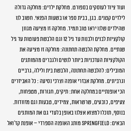
ועוד ציוד לעוסקים בספורט. מחלקת ילדים: מחלקה גדולה
לילדים קטנים. בגן, בבית ספר או בשעות הפנאי. חשוב לנו
שהילדים שלנו יראו טוב תמיד. מחלקה זו מציעה מגוון
קולקציות לבנים ולבנות עד גיל 12 וגם הלבשת פעוטות עד גיל
שנתיים. מחלקת הלבשה תחתונה: מחלקה זו מציעה את
הקולקציות העדכניות ביותר לנשים ולגברים מהמותגים
המובילים: להלבשה תחתונה, הלבשת בית ולילה, גרביים
וגרביונים. מחלקת אבזרי אופנה וצרכי נסיעה : כל האביזרים
הכי אופנתיים במחלקה אחת: תיקים, חגורות, מטפחות,
צעיפים, כובעים, שרשראות, צמידים, טבעות וגם מזוודות.
בנוסף, תוכלו למצוא אצלנו באופן בלעדי גם את המותגים
הבאים: Springfield מותג האופנה הספרדי – אופנת קז’ואל