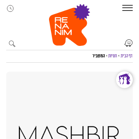
לג
תוכן
דף הבית
>
חנויות
>
המשביר