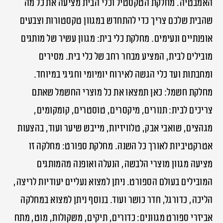
האמבטיה. מחלקת הטקסטיל וכלי הבית מציעה את כל מה
שהבית שלכם צריך כדי להתחדש במגוון טקסטורות וצבעים
אופנתיים ונעימים. מחלקת כלי בית: מגוון עשיר של מותגים
מובילים לבית, המציע מבחר רחב של כלי בית. מסירים
ומחבתות ועד כלי הגשה לאירוח יומיומי וחגיגי במיוחד.
מחלקת חשמל: כאן תמצאו את כל מוצרי החשמל שאתם
צריכים לבית: תנורים, מיקסרים, טוסטרים, קומקומים,
מגהצים, שואבי אבק, טלוויזיות, מייבש שיער ועוד, בהצעות
אטרקטיביות לאורך כל השנה. מחלקת ספורט: מחלקה זו
מציעה מגוון מוצרי הלבשה, הנעלה ואופנה מהמותגים
המובילים בעולם הספורט. ניתן למצוא נעליים יעודיות לריצה,
הליכה, כדורגל, חדר כושר ועוד. בנוסף ניתן למצוא במחלקה
אביזרי ספורט מגוונים: כדורים, תיקים, משקולות, מוט, מתח