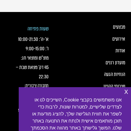
כותרת תחתונה של העמוד
כותרת תחונה של העמוד עם קישורי תפריט
מבצעים
שעות פתיחה
אירועים
א׳-ה׳:
21:30
-
10:00
ו׳:
15:00
-
9:00
אודות
מוצ"ש ומוצאי חג:
מועדון רננים
45 דק' מצאת שבת –
הנחיות הגעה
22:30
תחבורה ציבורית:
שירותי הקניון
x
חברת מטרופולין,
תנאי שימוש
אנו משתמשים בקבצי Cookie, השייכים לנו או
קווים:
לצדדים שלישיים, למטרות שונות, לרבות כדי
הצהרת פרטיות
2, 3, 4, 6, 7, 10, 16, 54
לשפר את חווית הגלישה שלך, להציג מודעות או
תוכן מותאמים אישית ולנתח את התנועה באתר
נגישות
שלנו. המשך גלישתך באתר מהווה את הסכמתך