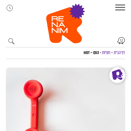
לג
תוכן
דף הבית
>
חנויות
>
הוט – HOT