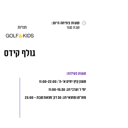
לג
תוכן
דף הבית
>
חנויות
>
גולף קידס
שעות פתיחה היום:
חנויות
שבת
סגור
גולף קידס
שעות פעילות:
שעון קיץ:ימים א’-ה’: 11:00-22:00
ימי ו’ וערבי חג: 11:00-15:30
מוצ”ש ומוצאי חג: 30 דק’ מצאת שבת – 23:00