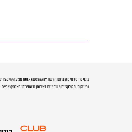
גולף קידס רננים שברעננה רשת &Baby
ותינוקות. הקולקציות מאופיינות באיכותן ובמחיריהן האטרקטיביים.