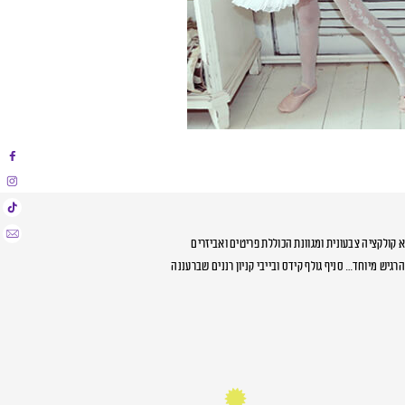
א קולקציה צבעונית ומגוונת הכוללת פריטים ואביזרים
גיש מיוחד… סניף גולף קידס ובייבי קניון רננים שברעננה