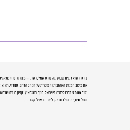
בורגר ראנץ רננים שברעננה בורגראנץ’, רשת ההמבורגרים הישראלי
את מיטב המנות האהובות והמוכרות על הקהל הרחב: ספרדי, ראנץ’, צי
ועוד מנות שהפכו ללהיט בישראל. סניף בורגראנץ’ קניון רננים שברענ
משלוחים, ימי הולדת ומקבל את הראנץ’ קארד.