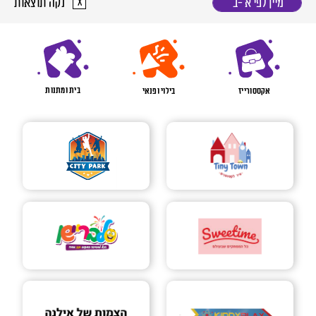
נקה תוצאות
מיין לפי א׳-ב׳
x
טגוריות
בית ומתנות
אקססורייז
בילוי ופנאי
שימת חנויות