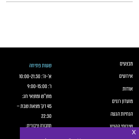
כותרת תחתונה של העמוד
כותרת תחונה של העמוד עם קישורי תפריט
מבצעים
שעות פתיחה
אירועים
א׳-ה׳:
21:30
-
10:00
ו׳:
15:00
-
9:00
אודות
מוצ"ש ומוצאי חג:
מועדון רננים
45 דק' מצאת שבת –
הנחיות הגעה
22:30
תחבורה ציבורית:
שירותי הקניון
x
חברת מטרופולין,