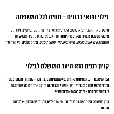
בילוי ופנאי ברננים – חוויה לכל המשפחה
מחפשים איך להעביר זמן איכות עם הילדים? או אולי בילוי מהנה עם חברים? בקניון רננים
מחכה לכם עולם שלם של פנאי, משחקים וחוויות – לכל גיל ובכל עונה. בין האטרקציות
שתמצאו:
סיטי פארק
,
פעלטון
,
טייני טאון
,
קידי סטאר
,
ביפביפ
, מתחם באולינג, ביליארד ועוד.
קניון רננים הוא היעד המושלם לבילוי
המתקנים בטוחים, מגוונים ומתאימים גם לקטנטנים וגם לבני נוער – עם אזורי משחק, מכונות,
מתקני טיפוס, ספורט ומשחקי וידאו. אפשר לשלב את הבילוי עם ארוחה טובה, שופינג, או
פשוט הפסקת קפה – והכול במקום אחד נוח ונגיש.
קניון רננים הוא היעד המושלם לבילוי חווייתי עם הילדים, לחגיגת יום הולדת, או להפוגה
מהשגרה.