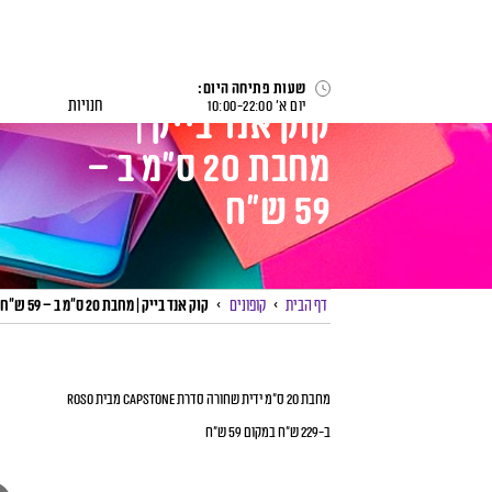
לג
תוכן
שעות פתיחה היום:
חנויות
יום א׳
22:00
-
10:00
קוק אנד בייק |
מחבת 20 ס”מ ב –
59 ש”ח
דף הבית
>
קופונים
>
קוק אנד בייק | מחבת 20 ס”מ ב – 59 ש”ח
מחבת 20 ס”מ ידית שחורה סדרת Capstone מבית Roso
ב-229 ש”ח במקום 59 ש”ח