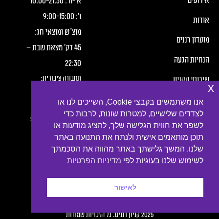
אירועים
א׳-ה׳:
21:30
-
10:00
ו׳:
15:00
-
9:00
אודות
מוצ"ש ומוצאי חג:
מועדון רננים
45 דק' מצאת שבת –
הנחיות הגעה
22:30
תחבורה ציבורית:
שירותי הקניון
x
חברת מטרופולין,
תנאי שימוש
אנו משתמשים בקבצי Cookie, השייכים לנו או
קווים:
לצדדים שלישיים, למטרות שונות, לרבות כדי
הצהרת פרטיות
2, 3, 4, 6, 7, 10, 16, 54
לשפר את חווית הגלישה שלך, להציג מודעות או
תוכן מותאמים אישית ולנתח את התנועה באתר
נגישות
שלנו. המשך גלישתך באתר מהווה את הסכמתך
צור קשר
לשימוש שלנו בעוגיות לפי
מדיניות הפרטיות
לאישור
קטע תחתון עם קישורים לרשתות חברתיות
Developed by
Digiproduct Digital Solutions LTD
2025 קניון רננים. כל הזכויות שמורות