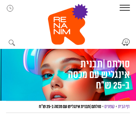
לג
תוכן
סולתם |תבנית
אינגליש עם מכסה
ב-25 ש”ח
דף הבית
>
קופונים
>
סולתם |תבנית אינגליש עם מכסה ב-25 ש”ח