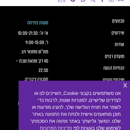
כותרת תחתונה של העמוד
כותרת תחונה של העמוד עם קישורי תפריט
מבצעים
שעות פתיחה
אירועים
א׳-ה׳:
21:30
-
10:00
ו׳:
15:00
-
9:00
אודות
מוצ"ש ומוצאי חג:
מועדון רננים
45 דק' מצאת שבת –
הנחיות הגעה
22:30
תחבורה ציבורית:
שירותי הקניון
x
חברת מטרופולין,
תנאי שימוש
אנו משתמשים בקבצי Cookie, השייכים לנו או
קווים:
לצדדים שלישיים, למטרות שונות, לרבות כדי
הצהרת פרטיות
2, 3, 4, 6, 7, 10, 16, 54
לשפר את חווית הגלישה שלך, להציג מודעות או
תוכן מותאמים אישית ולנתח את התנועה באתר
נגישות
שלנו. המשך גלישתך באתר מהווה את הסכמתך
צור קשר
לשימוש שלנו בעוגיות לפי
מדיניות הפרטיות