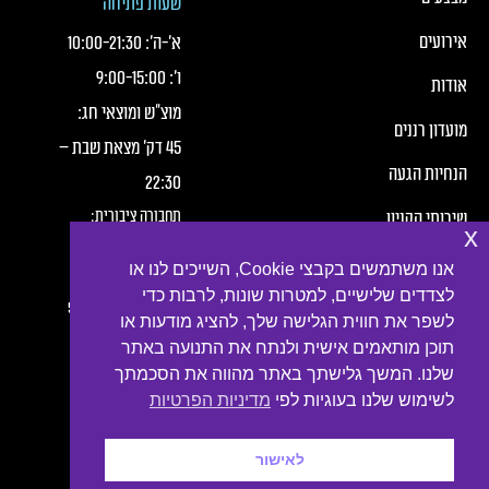
שעות פתיחה
אירועים
א׳-ה׳:
21:30
-
10:00
ו׳:
15:00
-
9:00
אודות
מוצ"ש ומוצאי חג:
מועדון רננים
45 דק' מצאת שבת –
הנחיות הגעה
22:30
תחבורה ציבורית:
שירותי הקניון
x
חברת מטרופולין,
תנאי שימוש
אנו משתמשים בקבצי Cookie, השייכים לנו או
קווים:
לצדדים שלישיים, למטרות שונות, לרבות כדי
הצהרת פרטיות
2, 3, 4, 6, 7, 10, 16, 54
לשפר את חווית הגלישה שלך, להציג מודעות או
תוכן מותאמים אישית ולנתח את התנועה באתר
נגישות
שלנו. המשך גלישתך באתר מהווה את הסכמתך
צור קשר
לשימוש שלנו בעוגיות לפי
מדיניות הפרטיות
לאישור
קטע תחתון עם קישורים לרשתות חברתיות