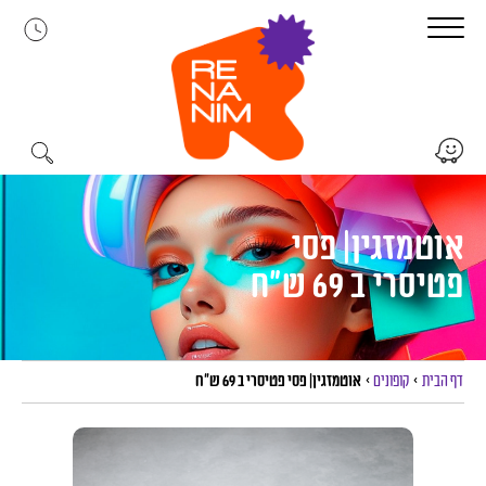
לג
תוכן
אוטמזגין| פסי
פטיסרי ב 69 ש”ח
דף הבית
>
קופונים
>
אוטמזגין| פסי פטיסרי ב 69 ש”ח